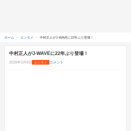
ホーム
エンタメ
中村正人がJ-WAVEに22年ぶり登場！
中村正人がJ-WAVEに22年ぶり登場！
on
2026年3月9日
コメント
エンタメ
中
村
正
人
が
J-
WAVE
に
22
年
ぶ
り