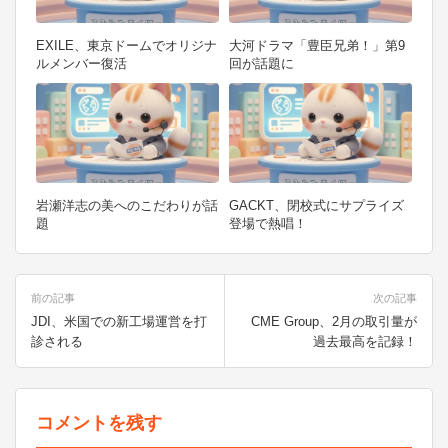
EXILE、東京ドームでオリジナ
大河ドラマ「豊臣兄弟！」第9
ルメンバー復活
回が話題に
岩瀬洋志の美へのこだわりが話
GACKT、閉校式にサプライズ
題
登場で熱唱！
投
前の記事
次の記事
稿
JDI、米国での新工場運営を打
CME Group、2月の取引量が
診される
過去最高を記録！
ナ
ビ
ゲ
コメントを残す
ー