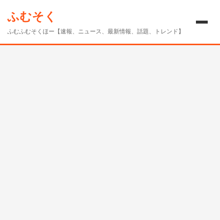
ツ
ふむそく
へ
ス
ふむふむそくほー【速報、ニュース、最新情報、話題、トレンド】
キ
ッ
プ