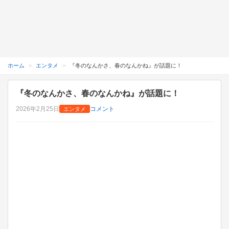
ホーム
エンタメ
『冬のなんかさ、春のなんかね』が話題に！
『冬のなんかさ、春のなんかね』が話題に！
on
2026年2月25日
コメント
エンタメ
『冬
の
な
ん
か
さ、
春
の
な
ん
か
ね』