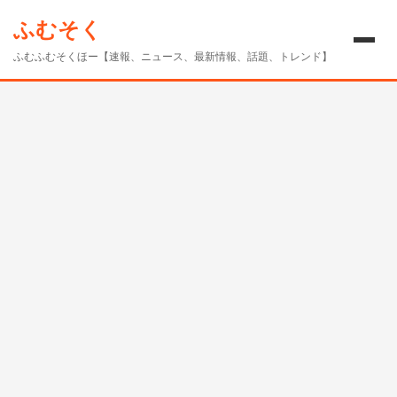
ツ
ふむそく
へ
ス
ふむふむそくほー【速報、ニュース、最新情報、話題、トレンド】
キ
ッ
プ