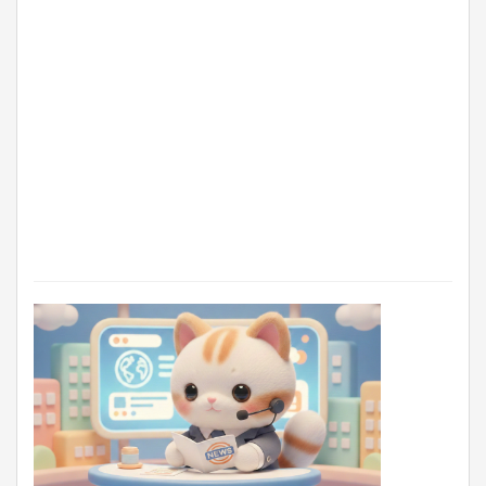
が
話
題
に！