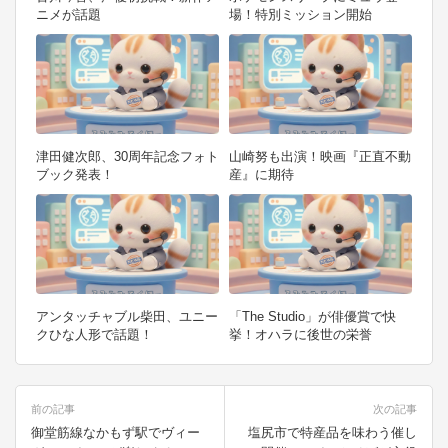
ニメが話題
場！特別ミッション開始
津田健次郎、30周年記念フォト
山崎努も出演！映画『正直不動
ブック発表！
産』に期待
アンタッチャブル柴田、ユニー
「The Studio」が俳優賞で快
クひな人形で話題！
挙！オハラに後世の栄誉
投
前の記事
次の記事
稿
御堂筋線なかもず駅でヴィー
塩尻市で特産品を味わう催し